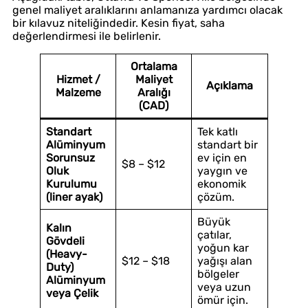
genel maliyet aralıklarını anlamanıza yardımcı olacak
bir kılavuz niteliğindedir. Kesin fiyat, saha
değerlendirmesi ile belirlenir.
Ortalama
Hizmet /
Maliyet
Açıklama
Malzeme
Aralığı
(CAD)
Standart
Tek katlı
Alüminyum
standart bir
Sorunsuz
ev için en
$8 – $12
Oluk
yaygın ve
Kurulumu
ekonomik
(liner ayak)
çözüm.
Büyük
Kalın
çatılar,
Gövdeli
yoğun kar
(Heavy-
$12 – $18
yağışı alan
Duty)
bölgeler
Alüminyum
veya uzun
veya Çelik
ömür için.