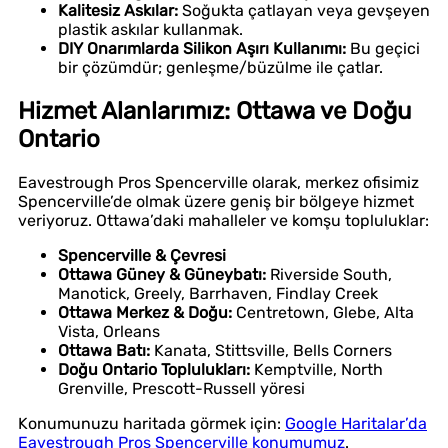
Kalitesiz Askılar:
Soğukta çatlayan veya gevşeyen
plastik askılar kullanmak.
DIY Onarımlarda Silikon Aşırı Kullanımı:
Bu geçici
bir çözümdür; genleşme/büzülme ile çatlar.
Hizmet Alanlarımız: Ottawa ve Doğu
Ontario
Eavestrough Pros Spencerville olarak, merkez ofisimiz
Spencerville’de olmak üzere geniş bir bölgeye hizmet
veriyoruz. Ottawa’daki mahalleler ve komşu topluluklar:
Spencerville & Çevresi
Ottawa Güney & Güneybatı:
Riverside South,
Manotick, Greely, Barrhaven, Findlay Creek
Ottawa Merkez & Doğu:
Centretown, Glebe, Alta
Vista, Orleans
Ottawa Batı:
Kanata, Stittsville, Bells Corners
Doğu Ontario Toplulukları:
Kemptville, North
Grenville, Prescott-Russell yöresi
Konumunuzu haritada görmek için:
Google Haritalar’da
Eavestrough Pros Spencerville konumumuz
.