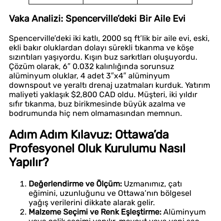
Vaka Analizi: Spencerville’deki Bir Aile Evi
Spencerville’deki iki katlı, 2000 sq ft’lik bir aile evi, eski,
ekli bakır oluklardan dolayı sürekli tıkanma ve köşe
sızıntıları yaşıyordu. Kışın buz sarkıtları oluşuyordu.
Çözüm olarak, 6″ 0.032 kalınlığında sorunsuz
alüminyum oluklar, 4 adet 3″x4″ alüminyum
downspout ve yeraltı drenaj uzatmaları kurduk. Yatırım
maliyeti yaklaşık $2,800 CAD oldu. Müşteri, iki yıldır
sıfır tıkanma, buz birikmesinde büyük azalma ve
bodrumunda hiç nem olmamasından memnun.
Adım Adım Kılavuz: Ottawa’da
Profesyonel Oluk Kurulumu Nasıl
Yapılır?
Değerlendirme ve Ölçüm:
Uzmanımız, çatı
eğimini, uzunluğunu ve Ottawa’nın bölgesel
yağış verilerini dikkate alarak gelir.
Malzeme Seçimi ve Renk Eşleştirme:
Alüminyum