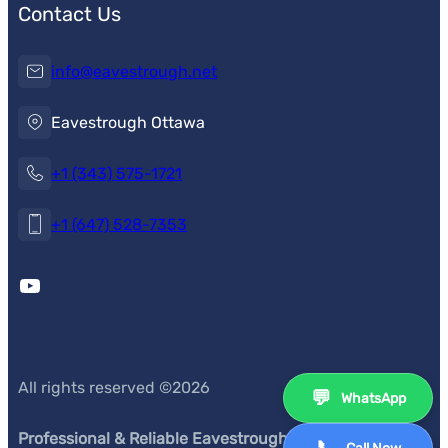
Contact Us
info@eavestrough.net
Eavestrough Ottawa
+1 (343) 575-1721
+1 (647) 528-7353
YouTube
All rights reserved ©
2026
💬
WhatsApp
Professional & Reliable Eavestrough Service
s