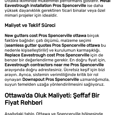
Ottawa ikliminde mükemmel performans gösterir.
Metal
Eavestrough installation Pros Spencerville
ise daha
yüksek dayanıklılık gerektiren ticari binalar veya özel
mimari projeler için idealdir.
Maliyet ve Teklif Süreci
New gutters cost Pros Spencerville ottawa
birçok
faktöre bağlıdır: çatı ölçümü, malzeme seçimi
(
seamless gutter quotes Pros Spencerville ottawa
bu
nedenle kişiselleştirilir) ve kurulumun karmaşıklığı.
Replace Eavestrough cost Pros Spencerville
için de
benzer bir değerlendirme gerekir. En doğru fiyat için,
Eavestrough contractors near me Pros Spencerville
arayışında doğru adrestesiniz. Ücretsiz keşif için bizi
arayın. Ayrıca, sistemin verimliliğinde kritik bir rol
oynayan
Downspout Pros Spencerville
uzmanlığımızla,
suyun temelden uzağa yönlendirilmesini sağlıyoruz.
Ottawa’da Oluk Maliyeti: Şeffaf Bir
Fiyat Rehberi
Aşağıdaki tablo, Ottawa ve Spencerville bölgesinde