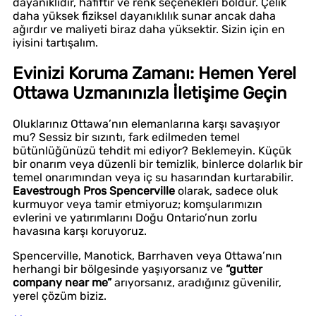
dayanıklıdır, hafiftir ve renk seçenekleri boldur. Çelik
daha yüksek fiziksel dayanıklılık sunar ancak daha
ağırdır ve maliyeti biraz daha yüksektir. Sizin için en
iyisini tartışalım.
Evinizi Koruma Zamanı: Hemen Yerel
Ottawa Uzmanınızla İletişime Geçin
Oluklarınız Ottawa’nın elemanlarına karşı savaşıyor
mu? Sessiz bir sızıntı, fark edilmeden temel
bütünlüğünüzü tehdit mi ediyor? Beklemeyin. Küçük
bir onarım veya düzenli bir temizlik, binlerce dolarlık bir
temel onarımından veya iç su hasarından kurtarabilir.
Eavestrough Pros Spencerville
olarak, sadece oluk
kurmuyor veya tamir etmiyoruz; komşularımızın
evlerini ve yatırımlarını Doğu Ontario’nun zorlu
havasına karşı koruyoruz.
Spencerville, Manotick, Barrhaven veya Ottawa’nın
herhangi bir bölgesinde yaşıyorsanız ve
“gutter
company near me”
arıyorsanız, aradığınız güvenilir,
yerel çözüm biziz.