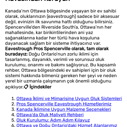
Kanada’nın Ottawa bölgesinde yaşayan bir ev sahibi
olarak, oluklarınızın (eavestrough) sadece bir aksesuar
değil, evinizin ilk savunma hattı olduğunu bilirsiniz.
Spencerville’den Riverside South’a, Ottawa’nın her
mahallesinde, kar birikintilerinden ani yaz
sağanaklarına kadar her türlü hava koşuluna
dayanacak sağlam bir sisteme ihtiyacınız var.
Eavestrough Pros Spencerville olarak, tam olarak
buradayız:
Doğu Ontario’nun zorlu iklimi için
tasarlanmış, dayanıklı, verimli ve sorunsuz oluk
kurulumu, onarımı ve bakımı sağlıyoruz. Bu kapsamlı
rehber, Ottawa bölgesindeki ev sahipleri için bir oluk
sistemi hakkında bilmeniz gereken her şeyi ve neden
yerel bir uzmanla çalışmanın çok önemli olduğunu
açıklıyor.
📋 İçindekiler
Ottawa İklimi ve Mimarisine Uygun Oluk Sistemleri
Pros Spencerville Eavestrough Hizmetlerimiz
Kanada İklimine Uygun Malzeme Seçenekleri
Ottawa’da Oluk Maliyeti Rehberi
Oluk Kurulumu: Adım Adım Kılavuz
Ottawa ve Doğu Ontario’daki Hizmet Alanlarımız