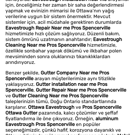
için, önceliğimiz her zaman bir saha değerlendirmesi
yapmak ve evinizin mimarisi ile Ottawa’nın yağış
verilerine uygun bir sistem önermektir. Mevcut
sistemler için, acil müdahale gerektiren durumlarda
Eavestrough Repair Near me Pros Spencerville
hizmetimizle hızlı çözüm sağlıyoruz. Düzenli bakım,
sistem ömrünü uzatmanın anahtarıdır;
Eavestrough
Cleaning Near me Pros Spencerville
hizmetimizle,
özellikle sonbahar yaprak dökümü ve ilkbahar polen
mevsiminden sonra oluklarınızı tıkanıklıklardan
arındırıyoruz.
Benzer şekilde,
Gutter Company Near me Pros
Spencerville
arayan müşterilerimize aynı titizlikle
yaklaşıyoruz.
Gutter installation near me Pros
Spencerville
,
Gutter Repair Near me Pros Spencerville
ve
Gutter Cleaning Near me Pros Spencerville
taleplerinizin tümü, Doğu Ontario standartlarında
karşılanır.
Ottawa Eavestrough
ve
Pros Spencerville
Ottawa Gutter
pazarında, kalıcı çözümler ve şeffaf
fiyatlandırma ile öne çıkıyoruz. Örneğin,
aluminum
Eavestrough Pros Spencerville
en popüler
seçeneğimizdir, çünkü hafif, korozyona dayanıklı ve