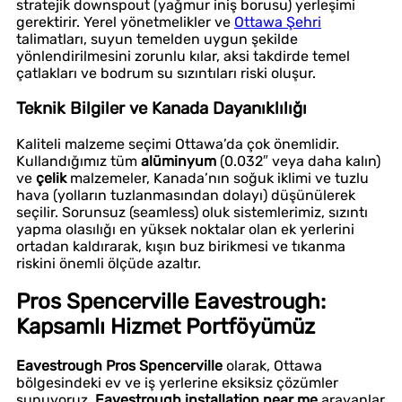
stratejik downspout (yağmur iniş borusu) yerleşimi
gerektirir. Yerel yönetmelikler ve
Ottawa Şehri
talimatları, suyun temelden uygun şekilde
yönlendirilmesini zorunlu kılar, aksi takdirde temel
çatlakları ve bodrum su sızıntıları riski oluşur.
Teknik Bilgiler ve Kanada Dayanıklılığı
Kaliteli malzeme seçimi Ottawa’da çok önemlidir.
Kullandığımız tüm
alüminyum
(0.032″ veya daha kalın)
ve
çelik
malzemeler, Kanada’nın soğuk iklimi ve tuzlu
hava (yolların tuzlanmasından dolayı) düşünülerek
seçilir. Sorunsuz (seamless) oluk sistemlerimiz, sızıntı
yapma olasılığı en yüksek noktalar olan ek yerlerini
ortadan kaldırarak, kışın buz birikmesi ve tıkanma
riskini önemli ölçüde azaltır.
Pros Spencerville Eavestrough
:
Kapsamlı Hizmet Portföyümüz
Eavestrough Pros Spencerville
olarak, Ottawa
bölgesindeki ev ve iş yerlerine eksiksiz çözümler
sunuyoruz.
Eavestrough installation near me
arayanlar