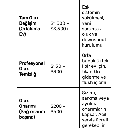
Eski
sistemin
Tam Oluk
sökülmesi,
Değişimi
$1,500 –
yeni
(Ortalama
$3,500+
sorunsuz
Ev)
oluk ve
downspout
kurulumu.
Orta
büyüklüktek
Profesyonel
$150 –
i bir ev için,
Oluk
$300
tıkanıklık
Temizliği
giderme ve
flush işlemi.
Sızıntı,
sarkma veya
Oluk
ayrılma
Onarımı
$200 –
onarımlarını
(Sağ onarım
$600
kapsar. Acil
başına)
servis ücreti
gerekebilir.