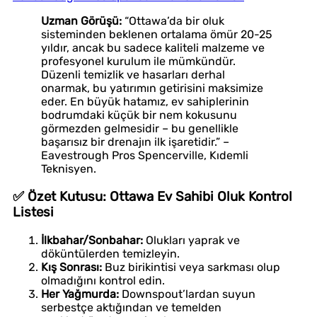
Uzman Görüşü:
“Ottawa’da bir oluk
sisteminden beklenen ortalama ömür 20-25
yıldır, ancak bu sadece kaliteli malzeme ve
profesyonel kurulum ile mümkündür.
Düzenli temizlik ve hasarları derhal
onarmak, bu yatırımın getirisini maksimize
eder. En büyük hatamız, ev sahiplerinin
bodrumdaki küçük bir nem kokusunu
görmezden gelmesidir – bu genellikle
başarısız bir drenajın ilk işaretidir.” –
Eavestrough Pros Spencerville, Kıdemli
Teknisyen.
✅ Özet Kutusu: Ottawa Ev Sahibi Oluk Kontrol
Listesi
İlkbahar/Sonbahar:
Olukları yaprak ve
döküntülerden temizleyin.
Kış Sonrası:
Buz birikintisi veya sarkması olup
olmadığını kontrol edin.
Her Yağmurda:
Downspout’lardan suyun
serbestçe aktığından ve temelden